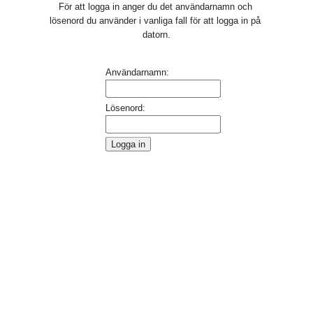
För att logga in anger du det användarnamn och 
lösenord du använder i vanliga fall för att logga in på 
datorn.
Inloggning
Användarnamn:
Lösenord: