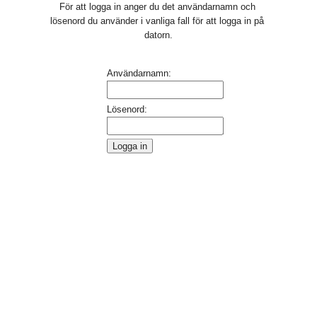
För att logga in anger du det användarnamn och 
lösenord du använder i vanliga fall för att logga in på 
datorn.
Inloggning
Användarnamn:
Lösenord: